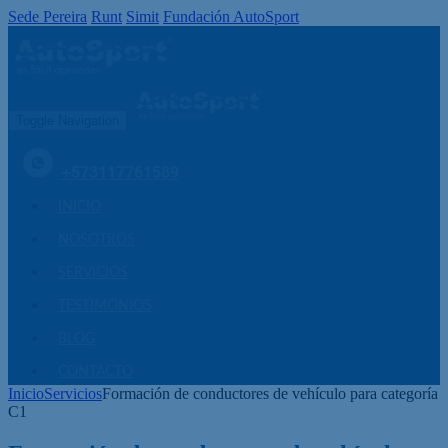
Sede Pereira
Runt
Simit
Fundación AutoSport
Toggle Navigation
+573117761589
INICIO
NOSOTROS
SERVICIOS
TESTIMONIOS
BLOG
CONTACTO
Inicio
Servicios
Formación de conductores de vehículo para categoría
C1